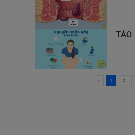
TÁO
«
1
2