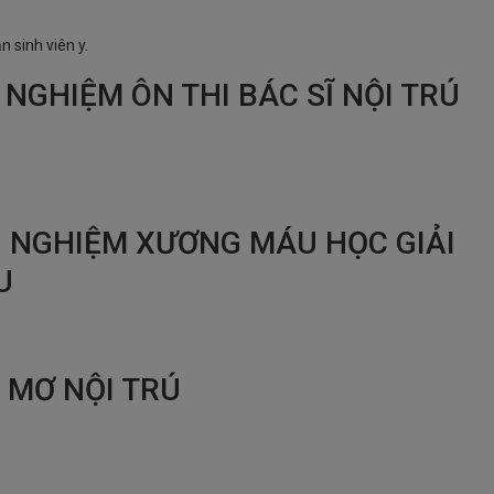
n sinh viên y.
 NGHIỆM ÔN THI BÁC SĨ NỘI TRÚ
H NGHIỆM XƯƠNG MÁU HỌC GIẢI
U
 MƠ NỘI TRÚ