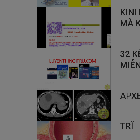
KINH
MÀ 
32 
MIỄN
APX
TRĨ