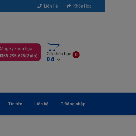
Liên Hệ
Khóa Học
Đăng ký khóa học
Giỏ khóa học
0
0355.295.625(Zalo)
0 đ
Xem Giỏ
Thanh Toán
Tin tức
Liên hệ
Đăng nhập