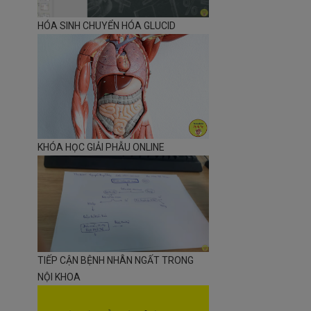
HÓA SINH CHUYỂN HÓA GLUCID
KHÓA HỌC GIẢI PHẪU ONLINE
TIẾP CẬN BỆNH NHÂN NGẤT TRONG
NỘI KHOA