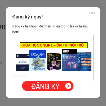
Đóng
Đăng ký ngay!
 BÓN
Đăng ký tài khoản để nhận nhiều thông tin và tài liệu
hơn!
3
4
5
6
7
8
»