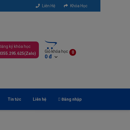
Liên Hệ
Khóa Học
Đăng ký khóa học
Giỏ khóa học
0
0355.295.625(Zalo)
0 đ
Xem Giỏ
Thanh Toán
Tin tức
Liên hệ
Đăng nhập