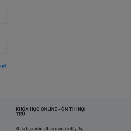
 KÝ
KHÓA HỌC ONLINE - ÔN THI NỘI
TRÚ
Khóa học online theo module đầy đủ,