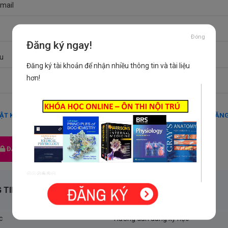
email
Đóng
Đăng ký ngay!
u
Đăng ký tài khoản để nhận nhiều thông tin và tài liệu
hơn!
ẬT KHẨU
ĐĂNG
ĐĂNG NHẬP
 TIN
ĐĂNG KÝ HỌC
c
Hướng dẫn đăng ký học