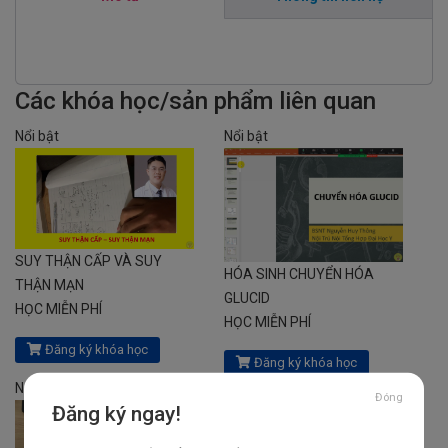
Các khóa học/sản phẩm liên quan
Nổi bật
Nổi bật
SUY THẬN CẤP VÀ SUY
HÓA SINH CHUYỂN HÓA
THẬN MẠN
GLUCID
HỌC MIỄN PHÍ
HỌC MIỄN PHÍ
Đăng ký khóa học
Đăng ký khóa học
Nổi bật
Nổi bật
Đóng
Đăng ký ngay!