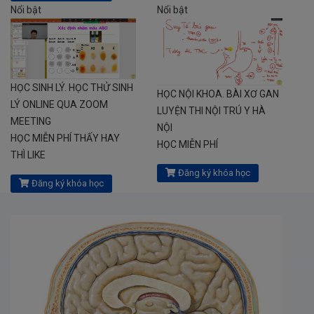
Nổi bật
Nổi bật
HỌC SINH LÝ. HỌC THỬ SINH
HỌC NỘI KHOA. BÀI XƠ GAN
LÝ ONLINE QUA ZOOM
LUYỆN THI NỘI TRÚ Y HÀ
MEETING
NỘI
HỌC MIỄN PHÍ THẤY HAY
HỌC MIỄN PHÍ
THÌ LIKE
Đăng ký khóa học
Đăng ký khóa học