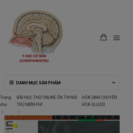
DANH MỤC SẢN PHẨM
Trang
BÀI HỌC THỬ ONLINE ÔN THI NỘI
HÓA SINH CHUYỂN
chủ
TRÚ MIỄN PHÍ
HÓA GLUCID