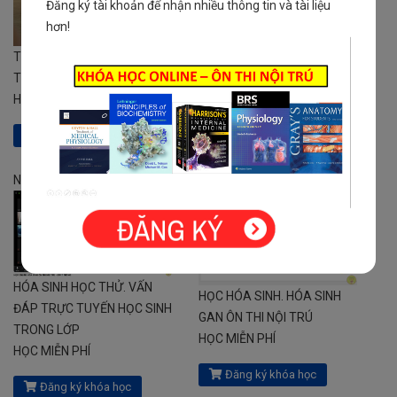
Đăng ký tài khoản để nhận nhiều thông tin và tài liệu
hơn!
TIẾP CẬN BỆNH NHÂN NGẤT
NỘI TRÚ. TÀI LIỆU CẦN VÀ
TRONG NỘI KHOA
ĐỦ ÔN THI NỘI TRÚ HIỆU
HỌC MIỄN PHÍ
QUẢ
HỌC MIỄN PHÍ
Đăng ký khóa học
Đăng ký khóa học
Nổi bật
Nổi bật
HÓA SINH HỌC THỬ. VẤN
HỌC HÓA SINH. HÓA SINH
ĐÁP TRỰC TUYẾN HỌC SINH
GAN ÔN THI NỘI TRÚ
TRONG LỚP
HỌC MIỄN PHÍ
HỌC MIỄN PHÍ
Đăng ký khóa học
Đăng ký khóa học