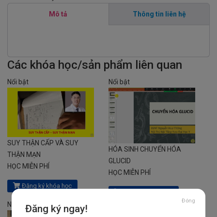
Mô tả
Thông tin liên hệ
Các khóa học/sản phẩm liên quan
Nổi bật
Nổi bật
SUY THẬN CẤP VÀ SUY
HÓA SINH CHUYỂN HÓA
THẬN MẠN
GLUCID
HỌC MIỄN PHÍ
HỌC MIỄN PHÍ
Đăng ký khóa học
Đăng ký khóa học
Đóng
Nổi bật
Nổi bật
Đăng ký ngay!