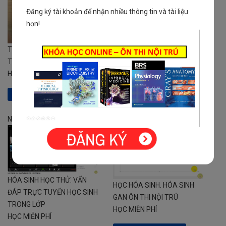
Đăng ký tài khoản để nhận nhiều thông tin và tài liệu
hơn!
TIẾP CẬN BỆNH NHÂN NGẤT
NỘI TRÚ. TÀI LIỆU CẦN VÀ
TRONG NỘI KHOA
ĐỦ ÔN THI NỘI TRÚ HIỆU
HỌC MIỄN PHÍ
QUẢ
HỌC MIỄN PHÍ
Đăng ký khóa học
Đăng ký khóa học
Nổi bật
Nổi bật
HÓA SINH HỌC THỬ. VẤN
HỌC HÓA SINH. HÓA SINH
ĐÁP TRỰC TUYẾN HỌC SINH
GAN ÔN THI NỘI TRÚ
TRONG LỚP
HỌC MIỄN PHÍ
HỌC MIỄN PHÍ