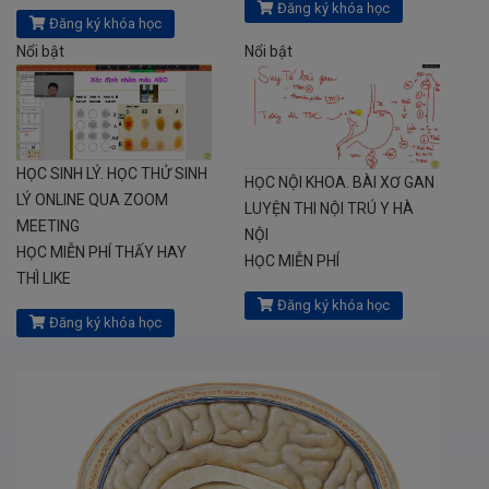
Đăng ký khóa học
Đăng ký khóa học
Nổi bật
Nổi bật
HỌC SINH LÝ. HỌC THỬ SINH
HỌC NỘI KHOA. BÀI XƠ GAN
LÝ ONLINE QUA ZOOM
LUYỆN THI NỘI TRÚ Y HÀ
MEETING
NỘI
HỌC MIỄN PHÍ THẤY HAY
HỌC MIỄN PHÍ
THÌ LIKE
Đăng ký khóa học
Đăng ký khóa học