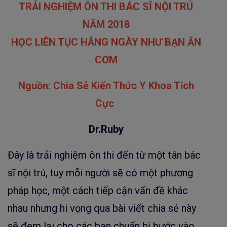
TRẢI NGHIỆM ÔN THI BÁC SĨ NỘI TRÚ
NĂM 2018
HỌC LIÊN TỤC HẰNG NGÀY NHƯ BẠN ĂN
CƠM
Nguồn: Chia Sẻ Kiến Thức Y Khoa Tích
Cực
Dr.Ruby
Đây là trải nghiệm ôn thi đến từ một tân bác
sĩ nội trú, tuy mỗi người sẽ có một phương
pháp học, một cách tiếp cận vấn đề khác
nhau nhưng hi vọng qua bài viết chia sẻ này
sẽ đem lại cho các bạn chuẩn bị bước vào