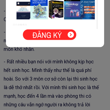
- Nguyên tắc: “ĐỪNG THẤY DỄ MÀ ĐỂ ĐẾN
CUỐI MỚI HỌC”
- Có lẽ đây là môn dễ trong 4 môn cơ sở
nhưng nếu chủ quan không ôn thì cũng thành
môn khó nhằn.
- Rất nhiều bạn nói với mình không kịp học
hết sinh học. Mình thấy như thế là quá phí
hoài. So với 3 môn cơ sở còn lại thì sinh học
là dễ thở nhất rồi. Với mình thì sinh học là thế
mạnh, học đến 4 lần mà vào phòng thi có
những câu vẫn ngớ người ra không trả lời