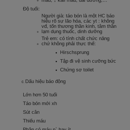
Độ tuổi:
Người già: táo bón là một HC báo
hiệu rõ sự lão hóa, các yt : không
vđ, tổn thương thần kinh, tâm thần
lạm dụng thuốc, dinh dưỡng
Trẻ em: có tính chất chức năng
chứ không phải thực thể:
Hirschsprung
Tập đi vệ sinh cưỡng bức
Chứng sợ toilet
Dấu hiệu báo động
Lớn hơn 50 tuổi
Táo bón mới xh
Sút cân
Thiếu máu
Phân có máu n` hay ít