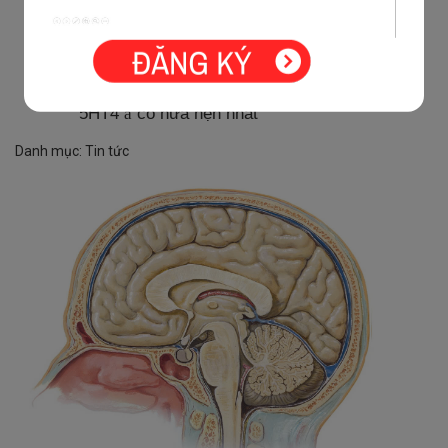
Glycerin đặt hậu môn
Ion magie, kẽm, calci giúp ↑ cường vđ ống
tiêu hóa Panangin 2 viên/ ngày
Nhóm thuốc ức chế chọn lọc receptor
5HT4
có hứa hẹn nhất
à
Danh mục:
Tin tức