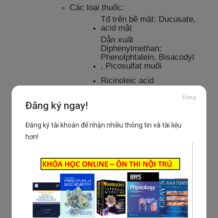
Các loại thuốc:
Tđ trên bề mặt: Ducusate,
acid mật
Dẫn xuất
Diphenylmethan:
Phenolphtalein, Bisacodyl
, Picosulfat muối
Ricinoleic acid
Anthraquinones:
Đóng
sena,cascara sagrada,
Đăng ký ngay!
aloe, rhubard
Nhuận tràng thẩm thấu:
Đăng ký tài khoản để nhận nhiều thông tin và tài liệu
Muối magie và phosphate 5 -10 g /
hơn!
ngày:Td nhanh nhưng có risk tiêu
chảy
Đường lactose 20 – 40g / ngày
Sorbitol 10 – 20g/ngày
Polyethylene glycol
Td giữ nước lại theo cơ chế thẩm
thấu