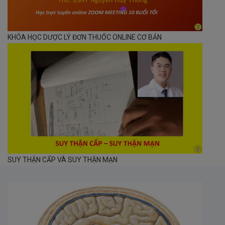
KHÓA HỌC DƯỢC LÝ ĐƠN THUỐC ONLINE CƠ BẢN
SUY THẬN CẤP VÀ SUY THẬN MẠN