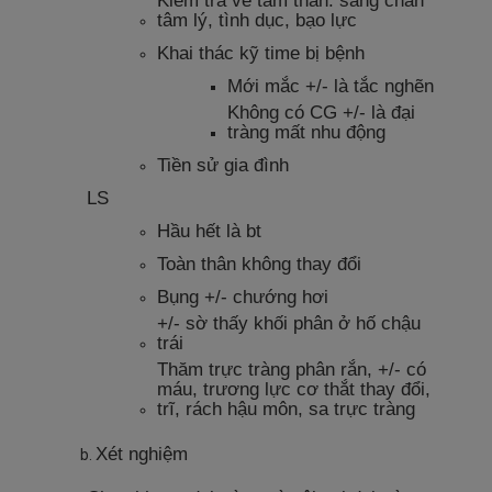
Kiểm tra về tâm thần: sang chấn
tâm lý, tình dục, bạo lực
Khai thác kỹ time bị bệnh
Mới mắc +/- là tắc nghẽn
Không có CG +/- là đại
tràng mất nhu động
Tiền sử gia đình
LS
Hầu hết là bt
Toàn thân không thay đổi
Bụng +/- chướng hơi
+/- sờ thấy khối phân ở hố chậu
trái
Thăm trực tràng phân rắn, +/- có
máu, trương lực cơ thắt thay đổi,
trĩ, rách hậu môn, sa trực tràng
Xét nghiệm