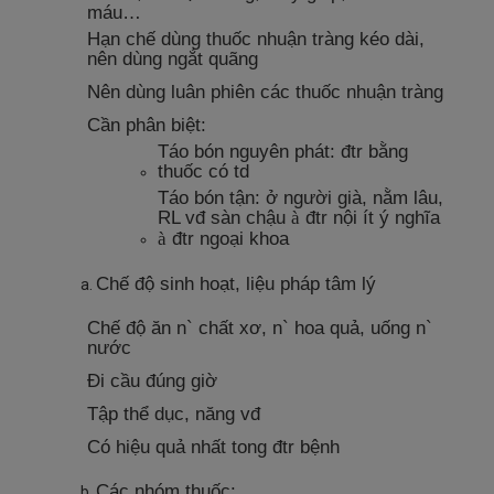
máu…
Hạn chế dùng thuốc nhuận tràng kéo dài,
nên dùng ngắt quãng
Nên dùng luân phiên các thuốc nhuận tràng
Cần phân biệt:
Táo bón nguyên phát: đtr bằng
thuốc có td
Táo bón tận: ở người già, nằm lâu,
RL vđ sàn chậu
đtr nội ít ý nghĩa
à
đtr ngoại khoa
à
Chế độ sinh hoạt, liệu pháp tâm lý
Chế độ ăn n` chất xơ, n` hoa quả, uống n`
nước
Đi cầu đúng giờ
Tập thể dục, năng vđ
Có hiệu quả nhất tong đtr bệnh
Các nhóm thuốc: