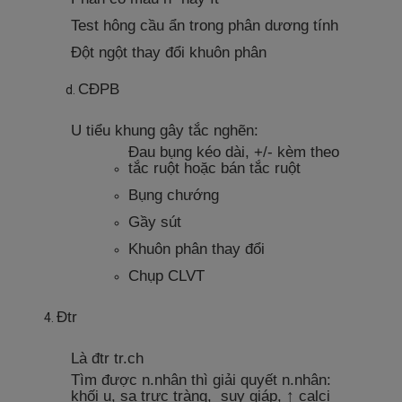
Test hông cầu ẩn trong phân dương tính
Đột ngột thay đổi khuôn phân
CĐPB
U tiểu khung gây tắc nghẽn:
Đau bụng kéo dài, +/- kèm theo
tắc ruột hoặc bán tắc ruột
Bụng chướng
Gầy sút
Khuôn phân thay đổi
Chụp CLVT
Đtr
Là đtr tr.ch
Tìm được n.nhân thì giải quyết n.nhân:
khối u, sa trực tràng, suy giáp, ↑ calci