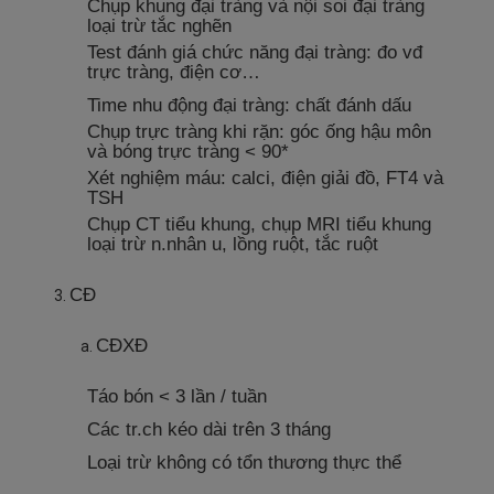
Chụp khung đại tràng và nội soi đại tràng
loại trừ tắc nghẽn
Test đánh giá chức năng đại tràng: đo vđ
trực tràng, điện cơ…
Time nhu động đại tràng: chất đánh dấu
Chụp trực tràng khi rặn: góc ống hậu môn
và bóng trực tràng < 90*
Xét nghiệm máu: calci, điện giải đồ, FT4 và
TSH
Chụp CT tiểu khung, chụp MRI tiểu khung
loại trừ n.nhân u, lồng ruột, tắc ruột
CĐ
CĐXĐ
Táo bón < 3 lần / tuần
Các tr.ch kéo dài trên 3 tháng
Loại trừ không có tổn thương thực thể