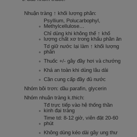
Nhuận tràng ↑ khối lượng phân:
Psyllium, Polucarbophyl,
Methylcellulose…
Chỉ dùng khi không thể ↑ khố
lượng chất xơ trong khẩu phần ăn
Td giữ nước lại làm ↑ khối lượng
phân
Thuốc +/- gây đầy hơi và chướng
Khá an toàn khi dùng lâu dài
Cần cung cấp đầy đủ nước
Nhóm bôi trơn: dầu parafin, glycerin
Nhóm nhuận tràng k.thich:
Tđ trực tiếp vào hệ thống thần
kinh đại tràng
Time td: 8-12 giờ, viên đặt 20-60
phút
Không dùng kéo dài gây ung thư