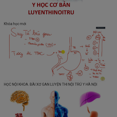
Khóa học mới
HỌC NỘI KHOA. BÀI XƠ GAN LUYỆN THI NỘI TRÚ Y HÀ NỘI