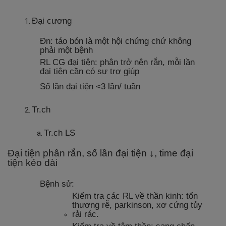
Đại cương
Đn: táo bón là một hội chứng chứ không
phải một bệnh
RL CG đại tiện: phân trở nên rắn, mỗi lần
đại tiện cần có sự trợ giúp
Số lần đại tiện <3 lần/ tuần
Tr.ch
Tr.ch LS
Đại tiện phân rắn, số lần đại tiện ↓, time đại
tiện kéo dài
Bệnh sử:
Kiểm tra các RL về thần kinh: tổn
thương rễ, parkinson, xơ cứng tủy
rải rác.