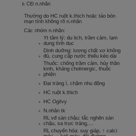
CĐ n.nhân
Thường do HC ruột k.thich hoặc táo bón
mạn tính không rõ n.nhân
Các nhóm n.nhân:
Yt tâm lý: du lịch, trầm cảm, lạm
dụng tình dục
Dinh dưỡng: lượng chất xơ không
đủ, cung cấp nước thiếu kéo dài
Thuốc: chống trầm cảm, hủy thần
kinh, kháng cholinergic, thuốc
phiện
Đại tràng ì, chậm nhu động
HC ruột k.thich
HC Ogilvy
N.nhân tk
RL vđ sàn chậu: tắc nghẽn sàn
chậu, sa trực tràng,…
RL chuyển hóa: suy giáp, ↑ calci
máu, ↓ kali máu, đái đường,…