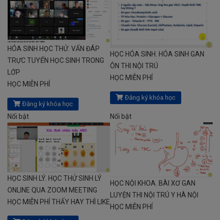
HÓA SINH HỌC THỬ. VẤN ĐÁP
HỌC HÓA SINH. HÓA SINH GAN
TRỰC TUYẾN HỌC SINH TRONG
ÔN THI NỘI TRÚ
LỚP
HỌC MIỄN PHÍ
HỌC MIỄN PHÍ
Đăng ký khóa học
Đăng ký khóa học
Nổi bật
Nổi bật
HỌC SINH LÝ. HỌC THỬ SINH LÝ
HỌC NỘI KHOA. BÀI XƠ GAN
ONLINE QUA ZOOM MEETING
LUYỆN THI NỘI TRÚ Y HÀ NỘI
HỌC MIỄN PHÍ THẤY HAY THÌ LIKE
HỌC MIỄN PHÍ