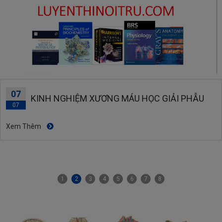
07
KINH NGHIỆM XƯƠNG MÁU HỌC GIẢI PHẪU
07
blog-paragraph
Xem Thêm
1
2
3
4
5
6
7
8