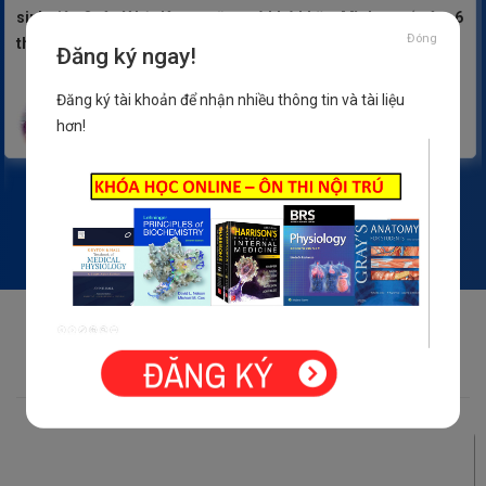
sinh viên Quân Y hệ dân sự cũng có khó khăn. Mình quyết tâm 6
Đóng
tháng cuối và năm 2019 đỗ bác sĩ nội trú .
Đăng ký ngay!
NGUYỄN.T.HÀ
Đăng ký tài khoản để nhận nhiều thông tin và tài liệu
Top 100
hơn!
Sinh viên Quân Y Dân Sự
TÀI LIỆU ÔN THI NỘI TRÚ