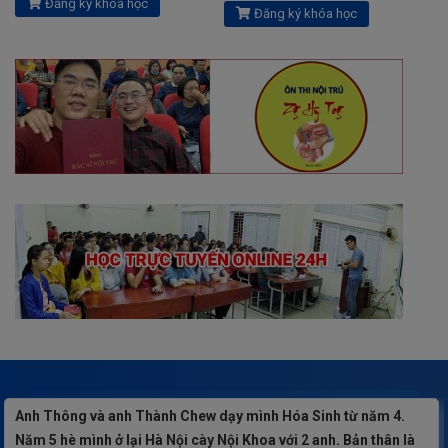
Đăng ký khóa học
Đăng ký khóa học
Khuyến mãi
Phản hồi về khóa học
Anh Thông và anh Thành Chew dạy mình Hóa Sinh từ năm 4.
Năm 5 hè mình ở lại Hà Nội cày Nội Khoa với 2 anh. Bản thân là