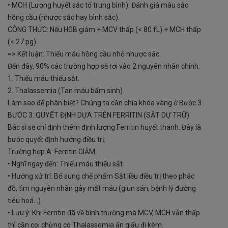
• MCH (Lượng huyết sắc tố trung bình): Đánh giá màu sắc
hồng cầu (nhược sắc hay bình sắc).
CÔNG THỨC: Nếu HGB giảm + MCV thấp (< 80 fL) + MCH thấp
(< 27 pg)
=> Kết luận: Thiếu máu hồng cầu nhỏ nhược sắc.
Đến đây, 90% các trường hợp sẽ rơi vào 2 nguyên nhân chính:
1. Thiếu máu thiếu sắt.
2. Thalassemia (Tan máu bẩm sinh).
Làm sao để phân biệt? Chúng ta cần chìa khóa vàng ở Bước 3.
BƯỚC 3: QUYẾT ĐỊNH DỰA TRÊN FERRITIN (SẮT DỰ TRỮ)
Bác sĩ sẽ chỉ định thêm định lượng Ferritin huyết thanh. Đây là
bước quyết định hướng điều trị:
Trường hợp A: Ferritin GIẢM
• Nghĩ ngay đến: Thiếu máu thiếu sắt.
• Hướng xử trí: Bổ sung chế phẩm Sắt liều điều trị theo phác
đồ, tìm nguyên nhân gây mất máu (giun sán, bệnh lý đường
tiêu hoá...).
• Lưu ý: Khi Ferritin đã về bình thường mà MCV, MCH vẫn thấp
thì cần coi chừng có Thalassemia ẩn giấu đi kèm.