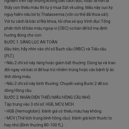
nghiệm trên tay nhưng không biết cách đọc, hoặc tệ hơn là
thấy con thiếu máu thì tự ý mua Sắt về uống. Điều này cực kỳ
nguy hiểm nếu bé bị Thalassemia (vốn cơ thể đã thừa sắt).
Với tư cách là bác sĩ Nội khoa, tôi chia sẻ quy trình đọc Tổng
phân tích tế bào máu ngoại vi (CBC) cơ bản để bố mẹ định
hướng đúng cho con:
BƯỚC 1: SÀNG LỌC AN TOÀN
Đầu tiên, hãy nhìn vào chỉ số Bạch cầu (WBC) và Tiểu cầu
(PLT).
• Nếu 2 chỉ số này tăng hoặc giảm bất thường: Dừng lại và trao
đổi ngay với bác sĩ để loại trừ nhiễm trùng hoặc các bệnh lý ác
tính dòng máu.
• Nếu 2 chỉ số này bình thường: Chuyển sang Bước 2 để soi
dòng Hồng cầu.
BƯỚC 2: NHẬN DIỆN THIẾU MÁU HỒNG CẦU NHỎ
Tập trung vào 3 chỉ số: HGB, MCV, MCH.
• HGB (Hemoglobin): Đánh giá có thiếu máu hay không.
• MCV (Thể tích trung bình hồng cầu): Đánh giá kích thước to
hay nhỏ (Bình thường 80-100 fL).