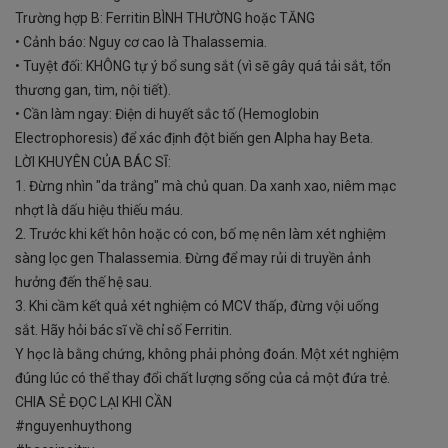
Trường hợp B: Ferritin BÌNH THƯỜNG hoặc TĂNG
• Cảnh báo: Nguy cơ cao là Thalassemia.
• Tuyệt đối: KHÔNG tự ý bổ sung sắt (vì sẽ gây quá tải sắt, tổn
thương gan, tim, nội tiết).
• Cần làm ngay: Điện di huyết sắc tố (Hemoglobin
Electrophoresis) để xác định đột biến gen Alpha hay Beta.
LỜI KHUYÊN CỦA BÁC SĨ:
1. Đừng nhìn "da trắng" mà chủ quan. Da xanh xao, niêm mạc
nhợt là dấu hiệu thiếu máu.
2. Trước khi kết hôn hoặc có con, bố mẹ nên làm xét nghiệm
sàng lọc gen Thalassemia. Đừng để may rủi di truyền ảnh
hưởng đến thế hệ sau.
3. Khi cầm kết quả xét nghiệm có MCV thấp, đừng vội uống
sắt. Hãy hỏi bác sĩ về chỉ số Ferritin.
Y học là bằng chứng, không phải phỏng đoán. Một xét nghiệm
đúng lúc có thể thay đổi chất lượng sống của cả một đứa trẻ.
CHIA SẺ ĐỌC LẠI KHI CẦN
#nguyenhuythong