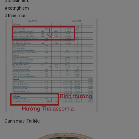
#bacsinoitru
#xetnghiem
#thieumau
Danh mục:
Tài liệu