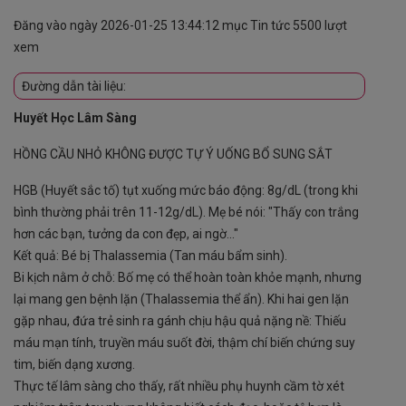
Đăng vào ngày
2026-01-25 13:44:12
mục
Tin tức
5500 lượt
xem
Đường dẫn tài liệu:
Huyết Học Lâm Sàng
HỒNG CẦU NHỎ KHÔNG ĐƯỢC TỰ Ý UỐNG BỔ SUNG SẮT
HGB (Huyết sắc tố) tụt xuống mức báo động: 8g/dL (trong khi
bình thường phải trên 11-12g/dL). Mẹ bé nói: "Thấy con trắng
hơn các bạn, tưởng da con đẹp, ai ngờ..."
Kết quả: Bé bị Thalassemia (Tan máu bẩm sinh).
Bi kịch nằm ở chỗ: Bố mẹ có thể hoàn toàn khỏe mạnh, nhưng
lại mang gen bệnh lặn (Thalassemia thể ẩn). Khi hai gen lặn
gặp nhau, đứa trẻ sinh ra gánh chịu hậu quả nặng nề: Thiếu
máu mạn tính, truyền máu suốt đời, thậm chí biến chứng suy
tim, biến dạng xương.
Thực tế lâm sàng cho thấy, rất nhiều phụ huynh cầm tờ xét