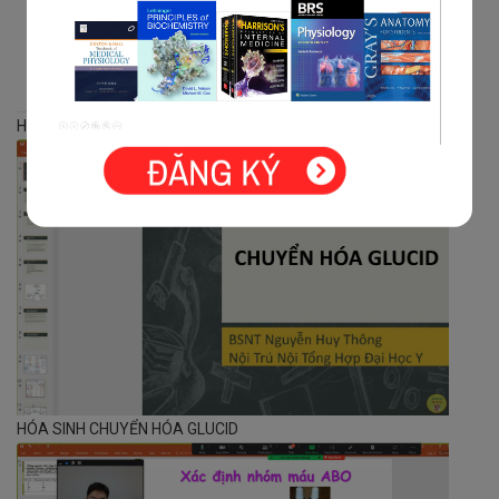
HỌC NỘI KHOA. BÀI XƠ GAN LUYỆN THI NỘI TRÚ Y HÀ NỘI
HÓA SINH CHUYỂN HÓA GLUCID