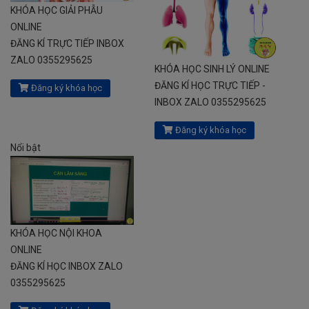
KHÓA HỌC GIẢI PHẪU
ONLINE
ĐĂNG KÍ TRỰC TIẾP INBOX
ZALO 0355295625
KHÓA HỌC SINH LÝ ONLINE
ĐĂNG KÍ HỌC TRỰC TIẾP -
Đăng ký khóa học
INBOX ZALO 0355295625
Đăng ký khóa học
Nổi bật
KHÓA HỌC NỘI KHOA
ONLINE
ĐĂNG KÍ HỌC INBOX ZALO
0355295625