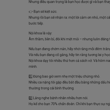
Nhưng điều quan trọng là bạn học được gì và bạn thay 
👉 Bạn sẽ kiệt sức.
Nhưng rồi bạn sẽ nhận ra: một lời cảm ơn nhỏ, một c
bước tiếp.
Nội khoa là vậy:
Âm thầm, bền bỉ, đôi khi mệt mỏi – nhưng luôn đáng 
Nếu bạn đang chớm nản, hãy nhớ rằng mỗi đêm trắng 
Và nếu bạn đang cố gắng, hãy tin rằng tương lai y h
Nội khoa dạy tôi nhiều thứ hơn cả sách vở. Và hôm nay
mình.
1️⃣ Đừng bao giờ xem nhẹ một triệu chứng nhỏ.
Nhiều ca nặng tôi gặp đều bắt đầu bằng những dấu hi
thường trong cái bình thường.
2️⃣ Lắng nghe bệnh nhân nhiều hơn nói.
Họ kể cho bạn 70% chẩn đoán. Chỉ khi bạn thực sự ngồ