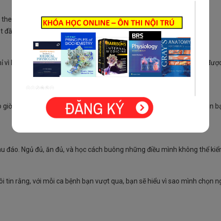
heo dõi sát dấu hiệu sinh tồn.
đầu từ bàn tay, đôi tai và trái tim của người bác sĩ.
h chỉ vì họ dám hỏi, dám thừa nhận “em chưa rõ”. Kiêu hãnh không cứu đượ
 giờ quên ca đầu tiên bạn cứu sống – và cũng không quên ca đầu tiên b
hu đáo. Ngủ đủ, ăn đủ, và học cách buông những điều mình không thể ki
tôi tin rằng, với mỗi ca bệnh bạn vượt qua, bạn sẽ hiểu vì sao mình chọn 