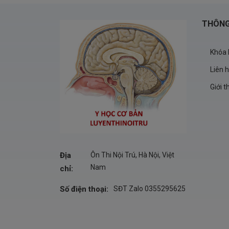
THÔNG
Khóa 
Liên 
Giới t
Địa
Ôn Thi Nội Trú, Hà Nội, Việt
Nam
chỉ:
Số điện thoại:
SĐT Zalo 0355295625