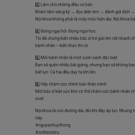
3️⃣ Làm chủ những điều cơ bản.
Khám lâm sàng kỹ → đọc điện tim → đánh giá dịch → t
Nội khoa không phải là máy móc hiện đại. Nội khoa bắt 
4️⃣ Đừng ngại hỏi. Đừng ngại học.
Tôi đã chứng kiến nhiều bác sĩ trẻ giỏi lên rất nhan
bệnh nhân – kiến thức thì có.
5️⃣ Mỗi bệnh nhân là một cuốn sách đặc biệt.
Bạn sẽ quên nhiều bài giảng, nhưng bạn sẽ không bao
bất lực. Cả hai đều dạy ta lớn lên.
6️⃣ Hãy chăm sóc chính bản thân mình.
Một bác sĩ kiệt sức khó có thể chăm sóc bệnh nhân c
soát.
Nội khoa là con đường dài, đôi khi đầy áp lực. Nhưng 
này.
#nguyenhuythong
#onthinoitru