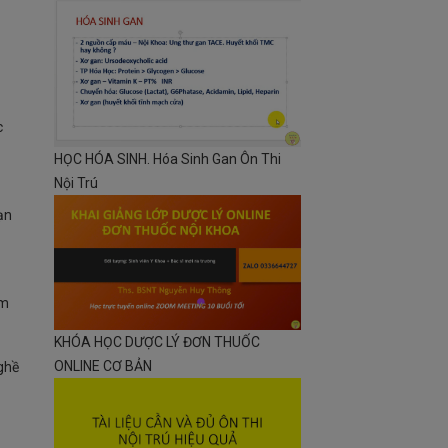
c
HỌC HÓA SINH. Hóa Sinh Gan Ôn Thi
Nội Trú
ạn
ểm
KHÓA HỌC DƯỢC LÝ ĐƠN THUỐC
ONLINE CƠ BẢN
nghề