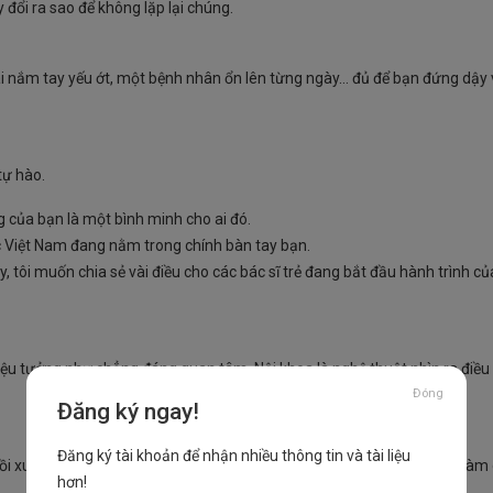
đổi ra sao để không lặp lại chúng.
ái nắm tay yếu ớt, một bệnh nhân ổn lên từng ngày… đủ để bạn đứng dậy
tự hào.
của bạn là một bình minh cho ai đó.
ọc Việt Nam đang nằm trong chính bàn tay bạn.
, tôi muốn chia sẻ vài điều cho các bác sĩ trẻ đang bắt đầu hành trình củ
ệu tưởng như chẳng đáng quan tâm. Nội khoa là nghệ thuật nhìn ra điều
Đóng
Đăng ký ngay!
Đăng ký tài khoản để nhận nhiều thông tin và tài liệu
i xuống, quan sát cách họ thở, cách họ nói, bạn mới hiểu mình phải làm 
hơn!