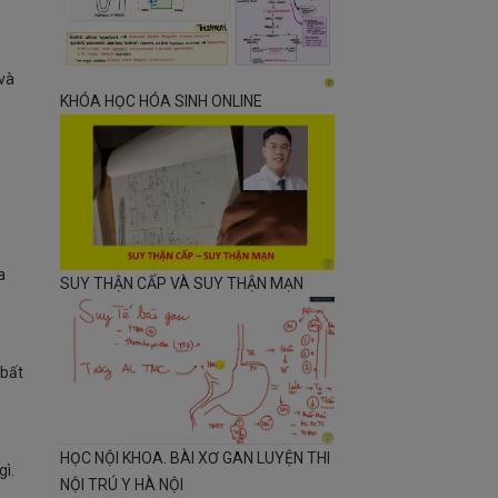
 và
KHÓA HỌC HÓA SINH ONLINE
a
SUY THẬN CẤP VÀ SUY THẬN MẠN
 bất
HỌC NỘI KHOA. BÀI XƠ GAN LUYỆN THI
gì.
NỘI TRÚ Y HÀ NỘI