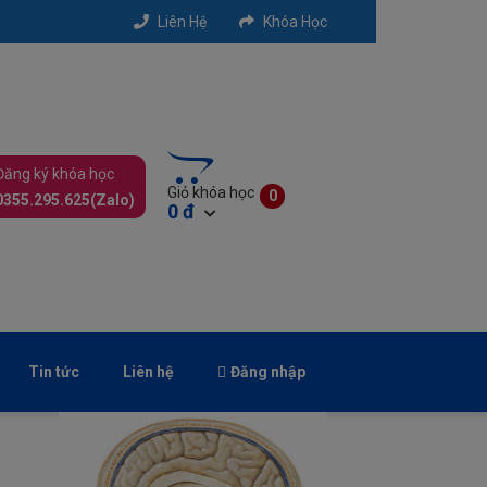
Liên Hệ
Khóa Học
Đăng ký khóa học
Giỏ khóa học
0
0355.295.625(Zalo)
0 đ
Xem Giỏ
Thanh Toán
Tin tức
Liên hệ
Đăng nhập