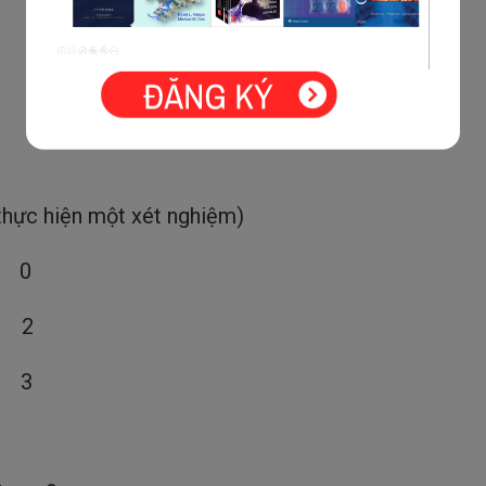
 thực hiện một xét nghiệm)
h 0
ấp 2
o 3