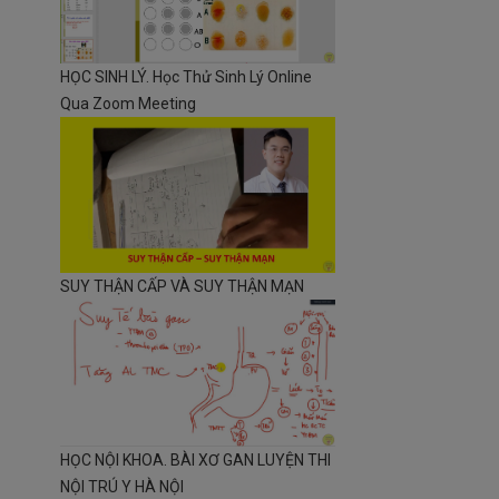
HỌC SINH LÝ. Học Thử Sinh Lý Online
Qua Zoom Meeting
SUY THẬN CẤP VÀ SUY THẬN MẠN
HỌC NỘI KHOA. BÀI XƠ GAN LUYỆN THI
NỘI TRÚ Y HÀ NỘI