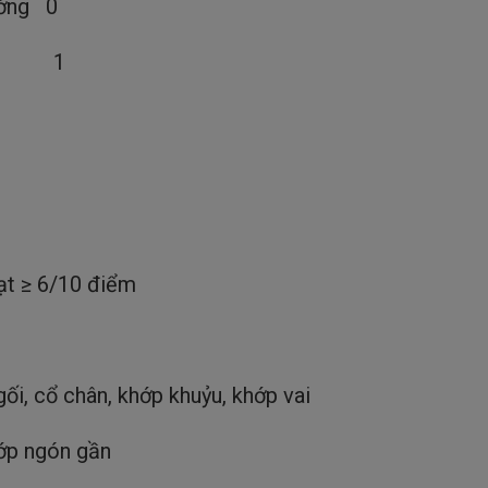
ường 0
tăng 1
ạt ≥ 6/10 điểm
ối, cổ chân, khớp khuỷu, khớp vai
hớp ngón gần