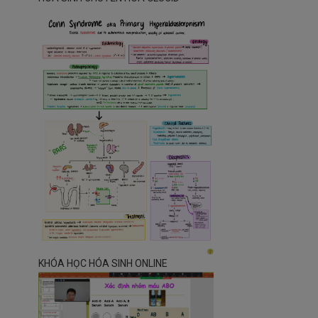
0
KHÓA HỌC HÓA SINH ONLINE