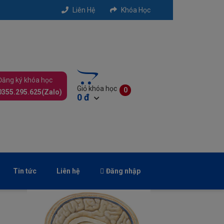
Liên Hệ
Khóa Học
Đăng ký khóa học
Giỏ khóa học
0
0355.295.625(Zalo)
0 đ
Xem Giỏ
Thanh Toán
Tin tức
Liên hệ
Đăng nhập