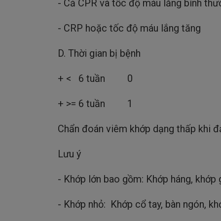
- Cả CPR và tốc độ máu lắng bình th
- CRP hoặc tốc độ máu lắng 
D. Thời gian bị bệnh
+ < 6 tuần 0
+ >= 6 tuần 1
Chẩn đoán viêm khớp dạng thấp khi đ
Lưu ý
- Khớp lớn bao gồm: Khớp háng, khớp g
- Khớp nhỏ: Khớp cổ tay, bàn ngón, k