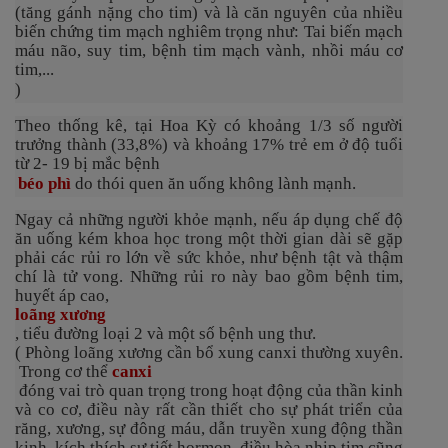
(tăng gánh nặng cho tim) và là căn nguyên của nhiều
biến chứng tim mạch nghiêm trọng như: Tai biến mạch
máu não, suy tim, bệnh tim mạch vành, nhồi máu cơ
tim,...
)
Theo thống kê, tại Hoa Kỳ có khoảng 1/3 số người
trưởng thành (33,8%) và khoảng 17% trẻ em ở độ tuổi
từ 2- 19 bị mắc bệnh
béo phì
do thói quen ăn uống không lành mạnh.
Ngay cả những người khỏe mạnh, nếu áp dụng chế độ
ăn uống kém khoa học trong một thời gian dài sẽ gặp
phải các rủi ro lớn về sức khỏe, như bệnh tật và thậm
chí là tử vong. Những rủi ro này bao gồm bệnh tim,
huyết áp cao,
loãng xương
, tiểu đường loại 2 và một số bệnh ung thư.
( Phòng loãng xương cần bổ xung canxi thường xuyên.
Trong cơ thể
canxi
đóng vai trò quan trọng trong hoạt động của thần kinh
và co cơ, điều này rất cần thiết cho sự phát triển của
răng, xương, sự đông máu, dẫn truyền xung động thần
kinh, kích thích sự tiết hormon, điều hòa nhịp tim cũng