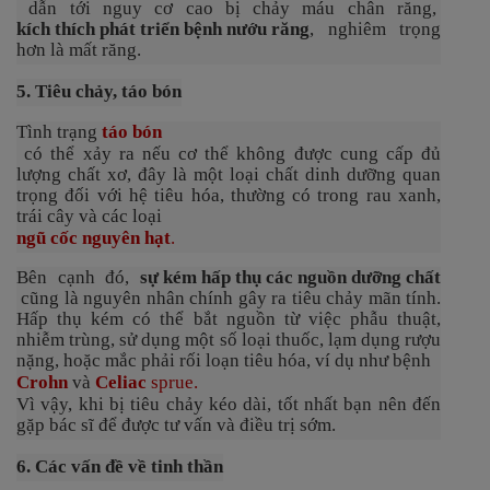
dẫn tới nguy cơ cao bị chảy máu chân răng,
kích thích phát triển bệnh nướu răng
, nghiêm trọng
hơn là mất răng.
5. Tiêu chảy, táo bón
Tình trạng
táo bón
có thể xảy ra nếu cơ thể không được cung cấp đủ
lượng chất xơ, đây là một loại chất dinh dưỡng quan
trọng đối với hệ tiêu hóa, thường có trong rau xanh,
trái cây và các loại
ngũ cốc nguyên hạt
.
Bên cạnh đó,
sự kém hấp thụ các nguồn dưỡng chất
cũng là nguyên nhân chính gây ra tiêu chảy mãn tính.
Hấp thụ kém có thể bắt nguồn từ việc phẫu thuật,
nhiễm trùng, sử dụng một số loại thuốc, lạm dụng rượu
nặng, hoặc mắc phải rối loạn tiêu hóa, ví dụ như bệnh
Crohn
và
Celiac
sprue.
Vì vậy, khi bị tiêu chảy kéo dài, tốt nhất bạn nên đến
gặp bác sĩ để được tư vấn và điều trị sớm.
6. Các vấn đề về tinh thần