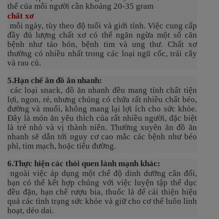
thể của mỗi người cần khoảng 20-35 gram
chất xơ
mỗi ngày, tùy theo độ tuổi và giới tính. Việc cung cấp
đầy đủ lượng chất xơ có thể ngăn ngừa một số căn
bệnh như táo bón, bệnh tim và ung thư. Chất xơ
thường có nhiều nhất trong các loại ngũ cốc, trái cây
và rau củ.
5.
Hạn chế ăn đồ ăn nhanh:
các loại snack, đồ ăn nhanh đều mang tính chất tiện
lợi, ngon, rẻ, nhưng chúng có chứa rất nhiều chất béo,
đường và muối, không mang lại lợi ích cho sức khỏe.
Đây là món ăn yêu thích của rất nhiều người, đặc biệt
là trẻ nhỏ và vị thành niên. Thường xuyên ăn đồ ăn
nhanh sẽ dẫn tới nguy cơ cao mắc các bệnh như béo
phì, tim mạch, hoặc tiểu đường.
6.
Thực hiện các thói quen lành mạnh khác:
ngoài việc áp dụng một chế độ dinh dưỡng cân đối,
bạn có thể kết hợp chúng với việc luyện tập thể dục
đều đặn, hạn chế rượu bia, thuốc lá để cải thiện hiệu
quả các tình trạng sức khỏe và giữ cho cơ thể luôn linh
hoạt, dẻo dai.