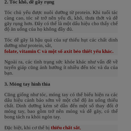
2. Tóc khô, dễ gãy rụng
Tóc chủ yếu được nuôi dưỡng từ protein. Khi tuổi tác
càng cao, tóc sẽ trở nên yếu đi, khô, thưa thớt và dễ
gãy rụng hơn. Đây có thể là một dấu hiệu cho thấy chế
độ ăn uống của họ không đầy đủ.
Tóc dễ gãy là hậu quả của sự thiếu hụt các chất dinh
dưỡng như protein, sắt,
folate
, vitamin C và một số
axit béo
thiết yếu khác.
Ngoài ra, các tình trạng sức khỏe khác như vấn đề về
tuyến giáp cũng ảnh hưởng ít nhiều đến tóc và da của
bạn.
3. Móng tay hình thìa
Cũng giống như tóc, móng tay có thể biểu hiện ra các
dấu hiệu cảnh báo sớm về một chế độ ăn uống thiếu
chất. Dinh dưỡng kém sẽ dẫn đến một số thay đổi ở
móng tay, bao gồm trở nên mỏng và dễ gãy, có thể
bong tách ra khỏi ngón tay.
Đặc biệt, khi cơ thể bị
thiếu chất sắt
,