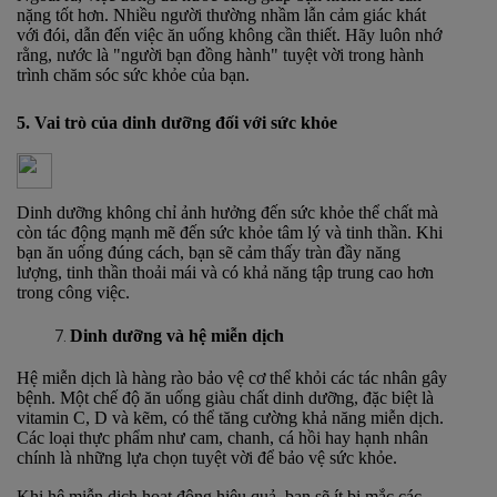
nặng tốt hơn. Nhiều người thường nhầm lẫn cảm giác khát
với đói, dẫn đến việc ăn uống không cần thiết. Hãy luôn nhớ
rằng, nước là "người bạn đồng hành" tuyệt vời trong hành
trình chăm sóc sức khỏe của bạn.
5. Vai trò của dinh dưỡng đối với sức khỏe
Dinh dưỡng không chỉ ảnh hưởng đến sức khỏe thể chất mà
còn tác động mạnh mẽ đến sức khỏe tâm lý và tinh thần. Khi
bạn ăn uống đúng cách, bạn sẽ cảm thấy tràn đầy năng
lượng, tinh thần thoải mái và có khả năng tập trung cao hơn
trong công việc.
Dinh dưỡng và hệ miễn dịch
Hệ miễn dịch là hàng rào bảo vệ cơ thể khỏi các tác nhân gây
bệnh. Một chế độ ăn uống giàu chất dinh dưỡng, đặc biệt là
vitamin C, D và kẽm, có thể tăng cường khả năng miễn dịch.
Các loại thực phẩm như cam, chanh, cá hồi hay hạnh nhân
chính là những lựa chọn tuyệt vời để bảo vệ sức khỏe.
Khi hệ miễn dịch hoạt động hiệu quả, bạn sẽ ít bị mắc các