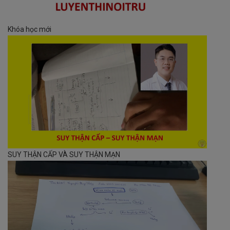
Khóa học mới
SUY THẬN CẤP VÀ SUY THẬN MẠN