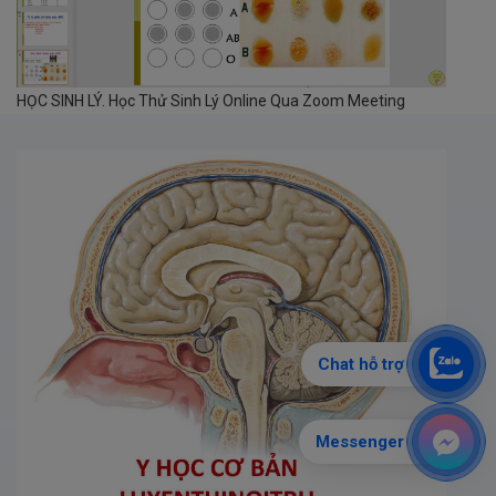
HỌC SINH LÝ. Học Thử Sinh Lý Online Qua Zoom Meeting
Chat hỗ trợ
Messenger