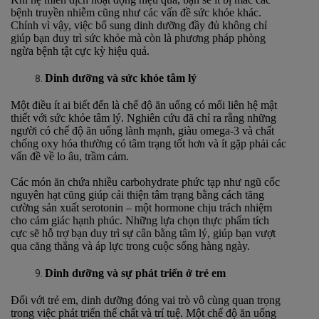
bệnh truyền nhiễm cũng như các vấn đề sức khỏe khác.
Chính vì vậy, việc bổ sung dinh dưỡng đầy đủ không chỉ
giúp bạn duy trì sức khỏe mà còn là phương pháp phòng
ngừa bệnh tật cực kỳ hiệu quả.
Dinh dưỡng và sức khỏe tâm lý
Một điều ít ai biết đến là chế độ ăn uống có mối liên hệ mật
thiết với sức khỏe tâm lý. Nghiên cứu đã chỉ ra rằng những
người có chế độ ăn uống lành mạnh, giàu omega-3 và chất
chống oxy hóa thường có tâm trạng tốt hơn và ít gặp phải các
vấn đề về lo âu, trầm cảm.
Các món ăn chứa nhiều carbohydrate phức tạp như ngũ cốc
nguyên hạt cũng giúp cải thiện tâm trạng bằng cách tăng
cường sản xuất serotonin – một hormone chịu trách nhiệm
cho cảm giác hạnh phúc. Những lựa chọn thực phẩm tích
cực sẽ hỗ trợ bạn duy trì sự cân bằng tâm lý, giúp bạn vượt
qua căng thẳng và áp lực trong cuộc sống hàng ngày.
Dinh dưỡng và sự phát triển ở trẻ em
Đối với trẻ em, dinh dưỡng đóng vai trò vô cùng quan trọng
trong việc phát triển thể chất và trí tuệ. Một chế độ ăn uống