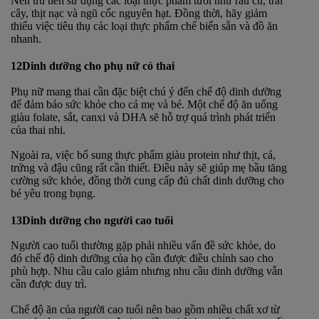
Nên ưu tiên sử dụng các loại thực phẩm tươi như rau củ, trái
cây, thịt nạc và ngũ cốc nguyên hạt. Đồng thời, hãy giảm
thiểu việc tiêu thụ các loại thực phẩm chế biến sẵn và đồ ăn
nhanh.
12Dinh dưỡng cho phụ nữ có thai
Phụ nữ mang thai cần đặc biệt chú ý đến chế độ dinh dưỡng
để đảm bảo sức khỏe cho cả mẹ và bé. Một chế độ ăn uống
giàu folate, sắt, canxi và DHA sẽ hỗ trợ quá trình phát triển
của thai nhi.
Ngoài ra, việc bổ sung thực phẩm giàu protein như thịt, cá,
trứng và đậu cũng rất cần thiết. Điều này sẽ giúp mẹ bầu tăng
cường sức khỏe, đồng thời cung cấp đủ chất dinh dưỡng cho
bé yêu trong bụng.
13Dinh dưỡng cho người cao tuổi
Người cao tuổi thường gặp phải nhiều vấn đề sức khỏe, do
đó chế độ dinh dưỡng của họ cần được điều chỉnh sao cho
phù hợp. Nhu cầu calo giảm nhưng nhu cầu dinh dưỡng vẫn
cần được duy trì.
Chế độ ăn của người cao tuổi nên bao gồm nhiều chất xơ từ