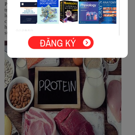
Protein là một trong những chất dinh dưỡng quan
trọng nhất đối với cơ thể. Nó cung cấp nguồn năng
lượng dồi dào giúp duy trì sức mạnh và trọng lượng
của cơ thể. Bạn có thể bổ sung protein vào chế độ ăn
hàng ngày thông qua các loại thực phẩm, như trứng,
sữa, các loại hạt, súp lơ, chuối, bơ, ...