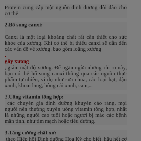
Protein cung cấp một nguồn dinh dưỡng dồi dào cho
cơ thể
2.
Bổ sung canxi
:
Canxi là một loại khoáng chất rất cần thiết cho sức
khỏe của xương. Khi cơ thể bị thiếu canxi sẽ dẫn đến
các vấn đề về xương, bao gồm loãng xương
,
gãy xương
, giảm mật độ xương. Để ngăn ngừa những rủi ro này,
bạn có thể bổ sung canxi thông qua các nguồn thực
phẩm tự nhiên, ví dụ như sữa chua, các loại hạt, đậu
xanh, khoai lang, bông cải xanh, cam,...
3.
Uống vitamin tổng hợp:
các chuyên gia dinh dưỡng khuyến cáo rằng, mọi
người nên thường xuyên uống vitamin tổng hợp, nhất
là những người cao tuổi hoặc người bị mắc các bệnh
mãn tính, như tim mạch hoặc tiểu đường.
3.
Tăng cường chất xơ:
theo Hiệp hội Dinh dưỡng Hoa Kỳ cho biết, hầu hết cơ